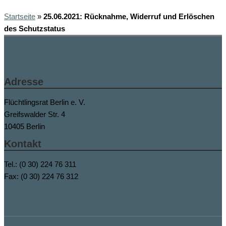
Startseite
»
25.06.2021: Rücknahme, Widerruf und Erlöschen
des Schutzstatus
Adresse
Flüchtlingsrat Berlin e. V.
Greifswalder Str. 4
10405 Berlin
Kontakt
Tel.: (0 30) 224 76 311
Fax: (0 30) 224 76 312
buero@fluechtlingsrat-berlin.de