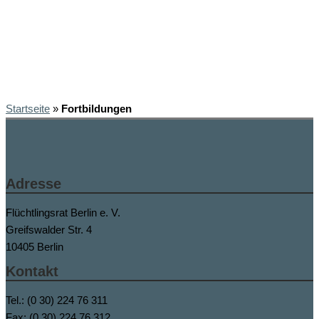
Startseite
»
Fortbildungen
Adresse
Flüchtlingsrat Berlin e. V.
Greifswalder Str. 4
10405 Berlin
Kontakt
Tel.: (0 30) 224 76 311
Fax: (0 30) 224 76 312