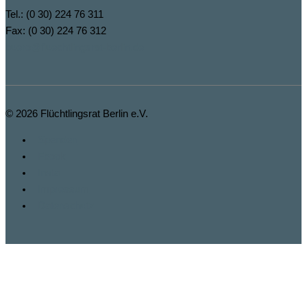
Tel.: (0 30) 224 76 311
Fax: (0 30) 224 76 312
buero@fluechtlingsrat-berlin.de
© 2026
Flüchtlingsrat Berlin e.V.
Spenden
Fbook
Insta
Impressum
Datenschutz