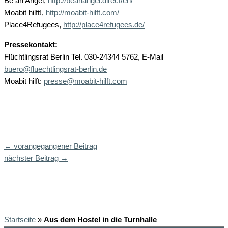
Be an Angel,
http://beanangel.direct/en/
Moabit hilft!,
http://moabit-hilft.com/
Place4Refugees,
http://place4refugees.de/
Pressekontakt:
Flüchtlingsrat Berlin Tel. 030-24344 5762, E-Mail
buero@fluechtlingsrat-berlin.de
Moabit hilft:
presse@moabit-hilft.com
←
vorangegangener Beitrag
nächster Beitrag
→
Startseite
»
Aus dem Hostel in die Turnhalle