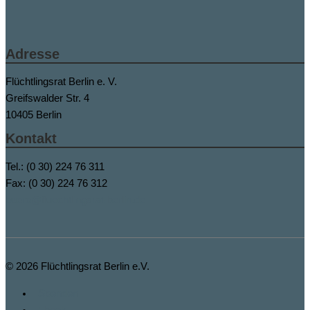
Adresse
Flüchtlingsrat Berlin e. V.
Greifswalder Str. 4
10405 Berlin
Kontakt
Tel.: (0 30) 224 76 311
Fax: (0 30) 224 76 312
buero@fluechtlingsrat-berlin.de
© 2026
Flüchtlingsrat Berlin e.V.
Spenden
Fbook