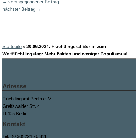
←
vorangegangener Beitrag
nächster Beitrag
→
Startseite
»
20.06.2024: Flüchtlingsrat Berlin zum
Weltflüchtlingstag: Mehr Fakten und weniger Populismus!
Adresse
Flüchtlingsrat Berlin e. V.
Greifswalder Str. 4
10405 Berlin
Kontakt
Tel.: (0 30) 224 76 311