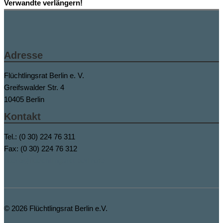
Verwandte verlängern!
Adresse
Flüchtlingsrat Berlin e. V.
Greifswalder Str. 4
10405 Berlin
Kontakt
Tel.: (0 30) 224 76 311
Fax: (0 30) 224 76 312
buero@fluechtlingsrat-berlin.de
© 2026
Flüchtlingsrat Berlin e.V.