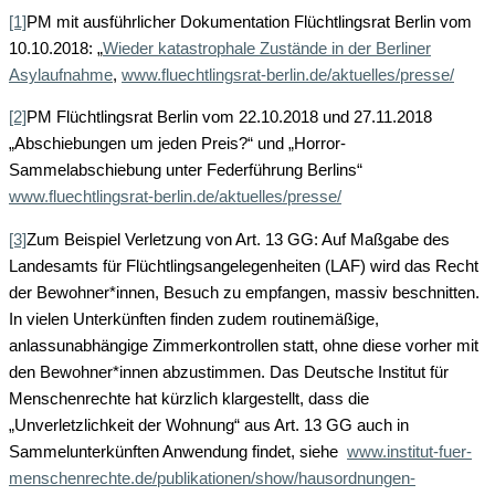
[1]
PM mit ausführlicher Dokumentation Flüchtlingsrat Berlin vom
10.10.2018: „
Wieder katastrophale Zustände in der Berliner
Asylaufnahme
,
www.fluechtlingsrat-berlin.de/aktuelles/presse/
[2]
PM Flüchtlingsrat Berlin vom 22.10.2018 und 27.11.2018
„Abschiebungen um jeden Preis?“ und „Horror-
Sammelabschiebung unter Federführung Berlins“
www.fluechtlingsrat-berlin.de/aktuelles/presse/
[3]
Zum Beispiel Verletzung von Art. 13 GG: Auf Maßgabe des
Landesamts für Flüchtlingsangelegenheiten (LAF) wird das Recht
der Bewohner*innen, Besuch zu empfangen, massiv beschnitten.
In vielen Unterkünften finden zudem routinemäßige,
anlassunabhängige Zimmerkontrollen statt, ohne diese vorher mit
den Bewohner*innen abzustimmen. Das Deutsche Institut für
Menschenrechte hat kürzlich klargestellt, dass die
„Unverletzlichkeit der Wohnung“ aus Art. 13 GG auch in
Sammelunterkünften Anwendung findet, siehe
www.institut-fuer-
menschenrechte.de/publikationen/show/hausordnungen-