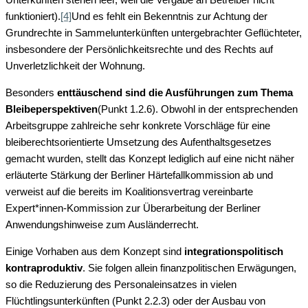
Unterkünften stehen leer, weil die Vergabe an Betreiber nicht
funktioniert).
[4]
Und es fehlt ein Bekenntnis zur Achtung der
Grundrechte in Sammelunterkünften untergebrachter Geflüchteter,
insbesondere der Persönlichkeitsrechte und des Rechts auf
Unverletzlichkeit der Wohnung.
Besonders
enttäuschend sind die Ausführungen zum Thema
Bleibeperspektiven
(Punkt 1.2.6). Obwohl in der entsprechenden
Arbeitsgruppe zahlreiche sehr konkrete Vorschläge für eine
bleiberechtsorientierte Umsetzung des Aufenthaltsgesetzes
gemacht wurden, stellt das Konzept lediglich auf eine nicht näher
erläuterte Stärkung der Berliner Härtefallkommission ab und
verweist auf die bereits im Koalitionsvertrag vereinbarte
Expert*innen-Kommission zur Überarbeitung der Berliner
Anwendungshinweise zum Ausländerrecht.
Einige Vorhaben aus dem Konzept sind
integrationspolitisch
kontraproduktiv
. Sie folgen allein finanzpolitischen Erwägungen,
so die Reduzierung des Personaleinsatzes in vielen
Flüchtlingsunterkünften (Punkt 2.2.3) oder der Ausbau von