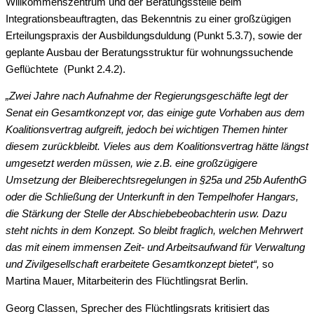
Willkommenszentrum und der Beratungsstelle beim
Integrationsbeauftragten, das Bekenntnis zu einer großzügigen
Erteilungspraxis der Ausbildungsduldung (Punkt 5.3.7), sowie der
geplante Ausbau der Beratungsstruktur für wohnungssuchende
Geflüchtete (Punkt 2.4.2).
„Zwei Jahre nach Aufnahme der Regierungsgeschäfte legt der
Senat ein Gesamtkonzept vor, das einige gute Vorhaben aus dem
Koalitionsvertrag aufgreift, jedoch bei wichtigen Themen hinter
diesem zurückbleibt. Vieles aus dem Koalitionsvertrag hätte längst
umgesetzt werden müssen, wie z.B. eine großzügigere
Umsetzung der Bleiberechtsregelungen in §25a und 25b AufenthG
oder die Schließung der Unterkunft in den Tempelhofer Hangars,
die Stärkung der Stelle der Abschiebebeobachterin usw. Dazu
steht nichts in dem Konzept. So bleibt fraglich, welchen Mehrwert
das mit einem immensen Zeit- und Arbeitsaufwand für Verwaltung
und Zivilgesellschaft erarbeitete Gesamtkonzept bietet“,
so
Martina Mauer, Mitarbeiterin des Flüchtlingsrat Berlin.
Georg Classen, Sprecher des Flüchtlingsrats kritisiert das