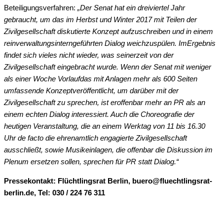
Beteiligungsverfahren:
„Der Senat hat ein dreiviertel Jahr
gebraucht, um
das im Herbst und Winter 2017 mit Teilen der
Zivilgesellschaft diskutierte Konzept
aufzuschreiben und in einem
rein
verwaltungsinte
rn
geführten Dialog weichzuspülen.
Im
Ergebnis
findet sich
vieles nicht wieder, was seinerzeit von der
Zivilgesellschaft eingebracht wurde. Wenn der Senat
mit weniger
als einer Woche Vorlauf
das mit Anlagen mehr als 600 Seiten
umfassende Konzept
veröffentlicht, um
darüber
mit der
Zivilgesellschaft zu
sprechen
, ist
er
offenbar mehr an PR als an
einem echten Dialog interessiert. Auch die Choreografie der
heutigen Veranstaltung, die an einem Werktag von 11 bis 16.30
Uhr de facto die ehrenamtlich engagierte Zivilgesellschaft
ausschließt, sowie Musikeinlagen, die offenbar die Diskussion im
Plenum ersetzen sollen, sprechen für PR statt Dialog.“
Pressekontakt: Flüchtlingsrat Berlin, buero@fluechtlingsrat-
berlin.de, Tel: 030 / 224 76 311