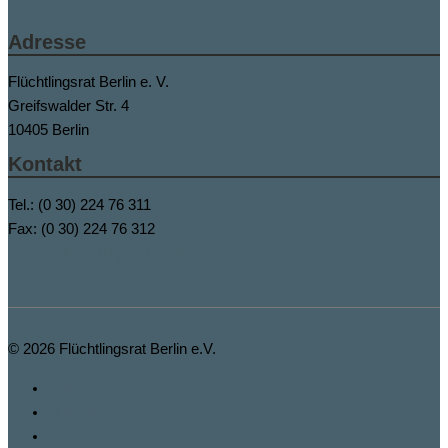
Adresse
Flüchtlingsrat Berlin e. V.
Greifswalder Str. 4
10405 Berlin
Kontakt
Tel.: (0 30) 224 76 311
Fax: (0 30) 224 76 312
buero@fluechtlingsrat-berlin.de
© 2026
Flüchtlingsrat Berlin e.V.
Spenden
Fbook
Insta