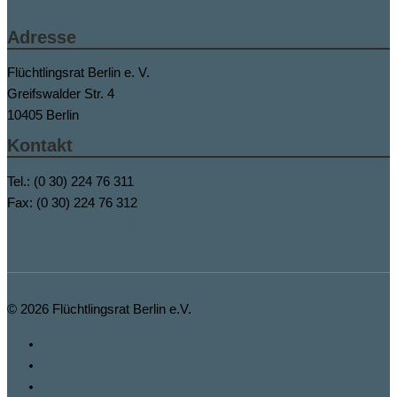
Adresse
Flüchtlingsrat Berlin e. V.
Greifswalder Str. 4
10405 Berlin
Kontakt
Tel.: (0 30) 224 76 311
Fax: (0 30) 224 76 312
buero@fluechtlingsrat-berlin.de
© 2026
Flüchtlingsrat Berlin e.V.
Spenden
Fbook
Insta