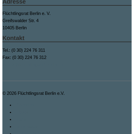
Adresse
Flüchtlingsrat Berlin e. V.
Greifswalder Str. 4
10405 Berlin
Kontakt
Tel.: (0 30) 224 76 311
Fax: (0 30) 224 76 312
buero@fluechtlingsrat-berlin.de
© 2026
Flüchtlingsrat Berlin e.V.
Spenden
Fbook
Insta
Impressum
Datenschutz