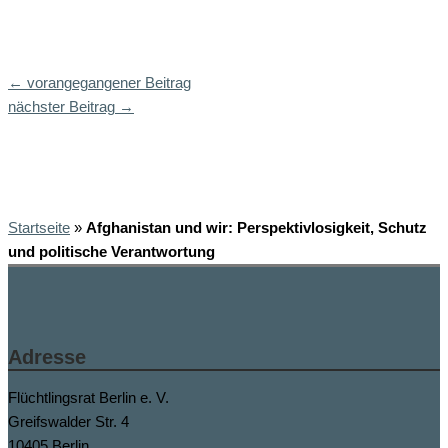
←
vorangegangener Beitrag
nächster Beitrag
→
Startseite
»
Afghanistan und wir: Perspektivlosigkeit, Schutz
und politische Verantwortung
Adresse
Flüchtlingsrat Berlin e. V.
Greifswalder Str. 4
10405 Berlin