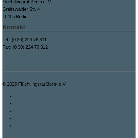
Flüchtlingsrat Berlin e. V.
Greifswalder Str. 4
10405 Berlin
Kontakt
Tel.: (0 30) 224 76 311
Fax: (0 30) 224 76 312
buero@fluechtlingsrat-berlin.de
© 2026
Flüchtlingsrat Berlin e.V.
Spenden
Fbook
Insta
Impressum
Datenschutz