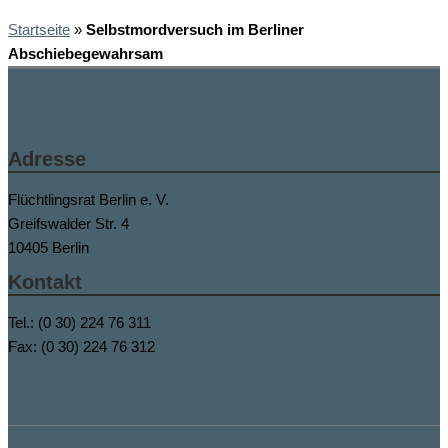
Startseite
»
Selbstmordversuch im Berliner
Abschiebegewahrsam
Adresse
Flüchtlingsrat Berlin e. V.
Greifswalder Str. 4
10405 Berlin
Kontakt
Tel.: (0 30) 224 76 311
Fax: (0 30) 224 76 312
buero@fluechtlingsrat-berlin.de