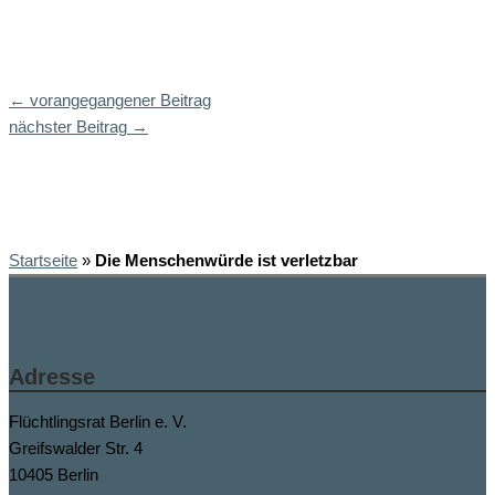
←
vorangegangener Beitrag
nächster Beitrag
→
Startseite
»
Die Menschenwürde ist verletzbar
Adresse
Flüchtlingsrat Berlin e. V.
Greifswalder Str. 4
10405 Berlin