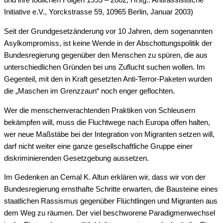
und ihre tödlichen Folgen 1993 – 2002, Hrsg.: Antirassistische
Initiative e.V., Yorckstrasse 59, 10965 Berlin, Januar 2003)
Seit der Grundgesetzänderung vor 10 Jahren, dem sogenannten
Asylkompromiss, ist keine Wende in der Abschottungspolitik der
Bundesregierung gegenüber den Menschen zu spüren, die aus
unterschiedlichen Gründen bei uns Zuflucht suchen wollen. Im
Gegenteil, mit den in Kraft gesetzten Anti-Terror-Paketen wurden
die „Maschen im Grenzzaun“ noch enger geflochten.
Wer die menschenverachtenden Praktiken von Schleusern
bekämpfen will, muss die Fluchtwege nach Europa offen halten,
wer neue Maßstäbe bei der Integration von Migranten setzen will,
darf nicht weiter eine ganze gesellschaftliche Gruppe einer
diskriminierenden Gesetzgebung aussetzen.
Im Gedenken an Cemal K. Altun erklären wir, dass wir von der
Bundesregierung ernsthafte Schritte erwarten, die Bausteine eines
staatlichen Rassismus gegenüber Flüchtlingen und Migranten aus
dem Weg zu räumen. Der viel beschworene Paradigmenwechsel