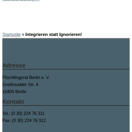
Startseite
»
Integrieren statt Ignorieren!
Adresse
Flüchtlingsrat Berlin e. V.
Greifswalder Str. 4
10405 Berlin
Kontakt
Tel.: (0 30) 224 76 311
Fax: (0 30) 224 76 312
buero@fluechtlingsrat-berlin.de