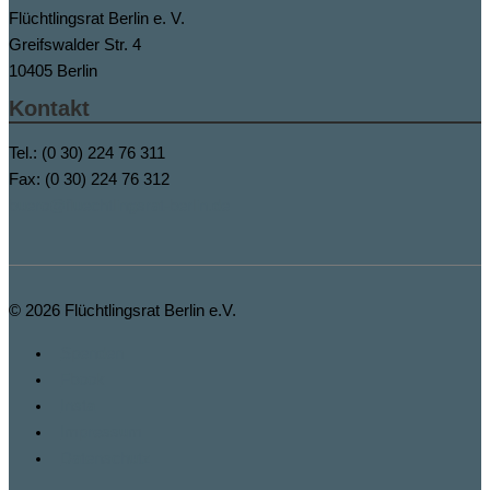
Flüchtlingsrat Berlin e. V.
Greifswalder Str. 4
10405 Berlin
Kontakt
Tel.: (0 30) 224 76 311
Fax: (0 30) 224 76 312
buero@fluechtlingsrat-berlin.de
© 2026
Flüchtlingsrat Berlin e.V.
Spenden
Fbook
Insta
Impressum
Datenschutz