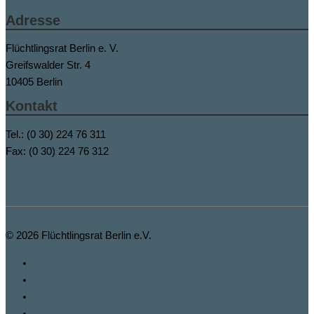
Adresse
Flüchtlingsrat Berlin e. V.
Greifswalder Str. 4
10405 Berlin
Kontakt
Tel.: (0 30) 224 76 311
Fax: (0 30) 224 76 312
buero@fluechtlingsrat-berlin.de
© 2026
Flüchtlingsrat Berlin e.V.
Spenden
Fbook
Insta
Impressum