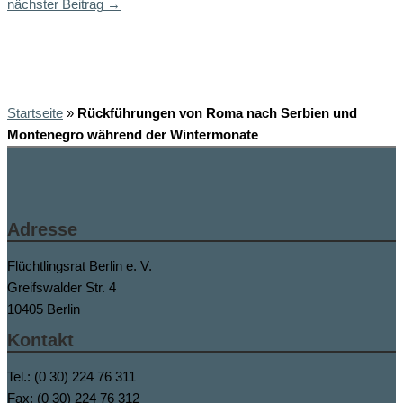
nächster Beitrag
→
Startseite
»
Rückführungen von Roma nach Serbien und
Montenegro während der Wintermonate
Adresse
Flüchtlingsrat Berlin e. V.
Greifswalder Str. 4
10405 Berlin
Kontakt
Tel.: (0 30) 224 76 311
Fax: (0 30) 224 76 312