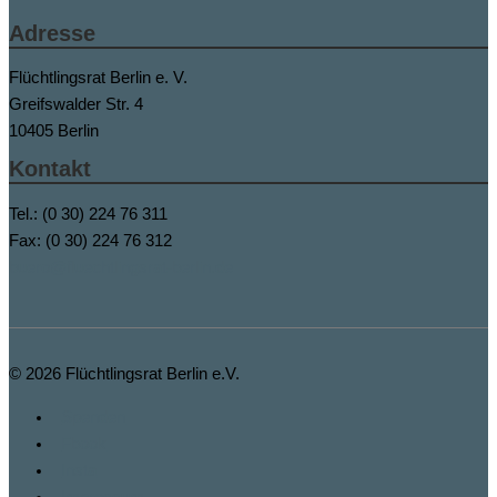
Adresse
Flüchtlingsrat Berlin e. V.
Greifswalder Str. 4
10405 Berlin
Kontakt
Tel.: (0 30) 224 76 311
Fax: (0 30) 224 76 312
buero@fluechtlingsrat-berlin.de
© 2026
Flüchtlingsrat Berlin e.V.
Spenden
Fbook
Insta
Impressum