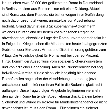
Heute leben etwa 23.000 der geflüchteten Roma in Deutschland –
in Berlin vor allem aus Serbien – nur mit einer Duldung. Aktuell
sind Roma aus dem Kosovo, die bisher wegen ihrer Gefährdung
noch davor geschützt waren, unmittelbar von Abschiebung
bedroht. Grund dafür ist ein „Rückübernahme-Abkommen“,
welches Deutschland der neuen kosovarischen Regierung
abverlangt hat, obwohl die Lage der Roma unverändert desolat ist.
In Folge des Krieges leben die Minderheiten heute in abgegrenzten
Gebieten oder Enklaven. Armut und Diskriminierung gehören zum
Alltag. Die Arbeitslosigkeit für Roma liegt bei über 90 Prozent.
Hinzu kommt der Ausschluss vom sozialen Sicherungssystem
und von ärztlicher Behandlung. Auch die Rückkehrhilfen bei sog.
freiwilliger Ausreise, für die sich viele langjährig hier lebende
Romafamilien angesichts der Abschiebungsandrohung jetzt
entscheiden sollen, können ihren Fall in die Bodenlosigkeit nicht
auffangen. Diese fragwürdigen Angebote legitimieren viel mehr
den auf den Roma lastenden Abschiebungsdruck. Da ein Leben in
Sicherheit und Würde im Kosovo für Minderheitenangehörige nicht
gewährleistet ist, muss den Roma – Flüchtlingen ein sicherer