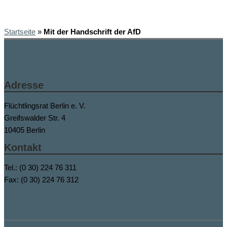
Startseite
»
Mit der Handschrift der AfD
Adresse
Flüchtlingsrat Berlin e. V.
Greifswalder Str. 4
10405 Berlin
Kontakt
Tel.: (0 30) 224 76 311
Fax: (0 30) 224 76 312
buero@fluechtlingsrat-berlin.de