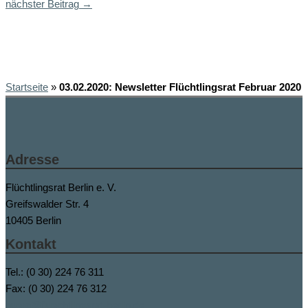
nächster Beitrag
→
Startseite
»
03.02.2020: Newsletter Flüchtlingsrat Februar 2020
Adresse
Flüchtlingsrat Berlin e. V.
Greifswalder Str. 4
10405 Berlin
Kontakt
Tel.: (0 30) 224 76 311
Fax: (0 30) 224 76 312
buero@fluechtlingsrat-berlin.de