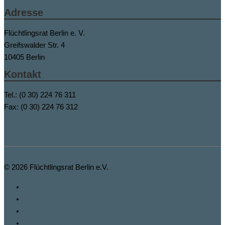
Adresse
Flüchtlingsrat Berlin e. V.
Greifswalder Str. 4
10405 Berlin
Kontakt
Tel.: (0 30) 224 76 311
Fax: (0 30) 224 76 312
buero@fluechtlingsrat-berlin.de
© 2026
Flüchtlingsrat Berlin e.V.
Spenden
Fbook
Insta
Impressum