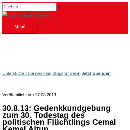
Zum
Suchen …
Inhalt
springen
Menü
Menü
Unterstützen Sie den Flüchtlingsrat Berlin
Jetzt Spenden
Veröffentlicht am 27.08.2013
30.8.13: Gedenkkundgebung
zum 30. Todestag des
politischen Flüchtlings Cemal
Kemal Altun