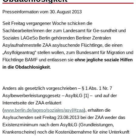
Presseinformation vom 30. August 2013
Seit Freitag vergangener Woche schicken die
Sachbearbeiter/innen der zum Landesamt für Ge-sundheit und
Soziales LAGeSo Berlin gehörenden Berliner Zentralen
Asylaufnahmestelle ZAA asylsuchende Flüchtlinge, die einen
„Asylfolgeantrag“ stellen wollen, zum Bundesamt für Migration und
Flüchtlinge BAMF und entlassen sie
ohne jegliche soziale Hilfen
in die Obdachlosigkeit
.
Anders als gesetzlich vorgeschrieben – § 1 Abs. 1 Nr. 7
Asylbewerberleistungsgesetz – AsylbLG [1] – und auf der
Internetseite der ZAA erläutert
(
www.berlin.de/lageso/soziales/asyl/#zaa
), erhalten die
Asylsuchenden seit Freitag 23.08.2013 bei der ZAA weder das
Existenzminimum nach dem AsylbLG (Grundleistungen,
Krankenscheine) noch die Kostenübernahme für eine Unterkunft