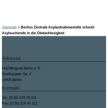
Startseite
»
Berlins Zentrale Asylaufnahmestelle schickt
Asylsuchende in die Obdachlosigkeit
Adresse
Flüchtlingsrat Berlin e. V.
Greifswalder Str. 4
10405 Berlin
Kontakt
Tel.: (0 30) 224 76 311
Fax: (0 30) 224 76 312