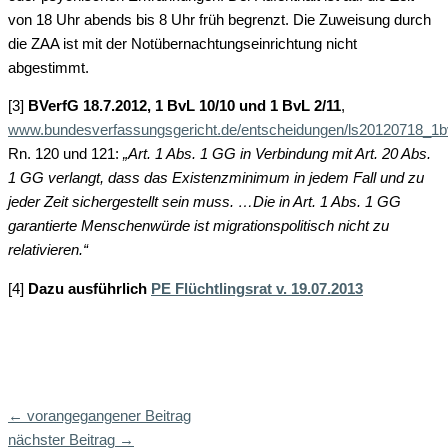
von 18 Uhr abends bis 8 Uhr früh begrenzt. Die Zuweisung durch
die ZAA ist mit der Notübernachtungseinrichtung nicht
abgestimmt.
[3]
BVerfG 18.7.2012, 1 BvL 10/10 und 1 BvL 2/11
,
www.bundesverfassungsgericht.de/entscheidungen/ls20120718_1b
Rn. 120 und 121:
„Art. 1 Abs. 1 GG in Verbindung mit Art. 20 Abs.
1 GG verlangt, dass das Existenzminimum in jedem Fall und zu
jeder Zeit sichergestellt sein muss. …Die in Art. 1 Abs. 1 GG
garantierte Menschenwürde ist migrationspolitisch nicht zu
relativieren.“
[4]
Dazu ausführlich
PE Flüchtlingsrat v. 19.07.2013
←
vorangegangener Beitrag
nächster Beitrag
→