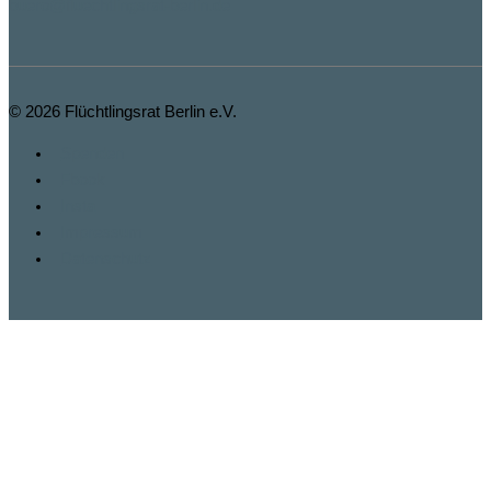
buero@fluechtlingsrat-berlin.de
© 2026
Flüchtlingsrat Berlin e.V.
Spenden
Fbook
Insta
Impressum
Datenschutz