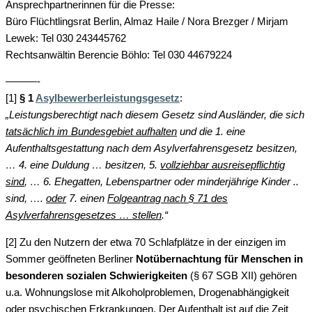
Ansprechpartnerinnen für die Presse:
Büro Flüchtlingsrat Berlin, Almaz Haile / Nora Brezger / Mirjam
Lewek: Tel 030 243445762
Rechtsanwältin Berencie Böhlo: Tel 030 44679224
———-
[1]
§ 1
Asylbewerberleistungsgesetz
:
„Leistungsberechtigt nach diesem Gesetz sind Ausländer, die sich
tatsächlich im Bundesgebiet aufhalten
und die 1. eine
Aufenthaltsgestattung nach dem Asylverfahrensgesetz besitzen,
… 4. eine Duldung … besitzen, 5.
vollziehbar ausreisepflichtig
sind
, … 6. Ehegatten, Lebenspartner oder minderjährige Kinder ..
sind, ….
oder
7. einen
Folgeantrag nach § 71 des
Asylverfahrensgesetzes … stellen
.“
[2] Zu den Nutzern der etwa 70 Schlafplätze in der einzigen im
Sommer geöffneten Berliner
Notübernachtung für Menschen in
besonderen sozialen Schwierigkeiten
(§ 67 SGB XII) gehören
u.a. Wohnungslose mit Alkoholproblemen, Drogenabhängigkeit
oder psychischen Erkrankungen. Der Aufenthalt ist auf die Zeit