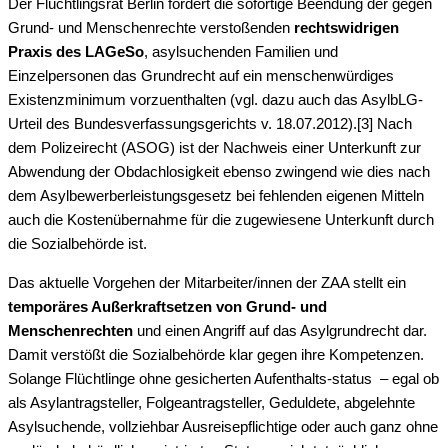
Der Flüchtlingsrat Berlin fordert die sofortige Beendung der gegen
Grund- und Menschenrechte verstoßenden
rechtswidrigen
Praxis des LAGeSo
, asylsuchenden Familien und
Einzelpersonen das Grundrecht auf ein menschenwürdiges
Existenzminimum vorzuenthalten (vgl. dazu auch das AsylbLG-
Urteil des Bundesverfassungsgerichts v. 18.07.2012).[3] Nach
dem Polizeirecht (ASOG) ist der Nachweis einer Unterkunft zur
Abwendung der Obdachlosigkeit ebenso zwingend wie dies nach
dem Asylbewerberleistungsgesetz bei fehlenden eigenen Mitteln
auch die Kostenübernahme für die zugewiesene Unterkunft durch
die Sozialbehörde ist.
Das aktuelle Vorgehen der Mitarbeiter/innen der ZAA stellt ein
temporäres Außerkraftsetzen von Grund- und
Menschenrechten
und einen Angriff auf das Asylgrundrecht dar.
Damit verstößt die Sozialbehörde klar gegen ihre Kompetenzen.
Solange Flüchtlinge ohne gesicherten Aufenthalts-status – egal ob
als Asylantragsteller, Folgeantragsteller, Geduldete, abgelehnte
Asylsuchende, vollziehbar Ausreisepflichtige oder auch ganz ohne