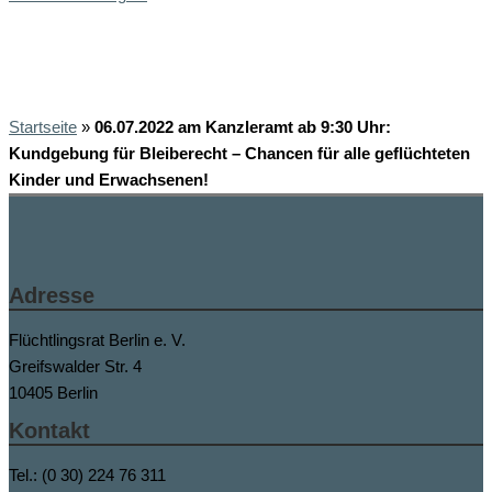
Startseite
»
06.07.2022 am Kanzleramt ab 9:30 Uhr:
Kundgebung für Bleiberecht – Chancen für alle geflüchteten
Kinder und Erwachsenen!
Adresse
Flüchtlingsrat Berlin e. V.
Greifswalder Str. 4
10405 Berlin
Kontakt
Tel.: (0 30) 224 76 311