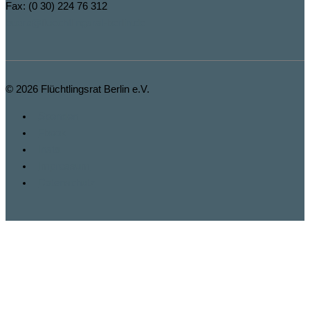
Fax: (0 30) 224 76 312
buero@fluechtlingsrat-berlin.de
© 2026
Flüchtlingsrat Berlin e.V.
Spenden
Fbook
Insta
Impressum
Datenschutz