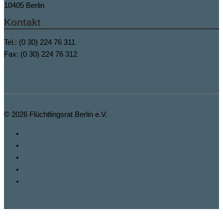
10405 Berlin
Kontakt
Tel.: (0 30) 224 76 311
Fax: (0 30) 224 76 312
buero@fluechtlingsrat-berlin.de
© 2026
Flüchtlingsrat Berlin e.V.
Spenden
Fbook
Insta
Impressum
Datenschutz