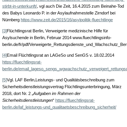
stirbt-in-unterkunft/
, vgl auch Die Zeit, 16.4.2015 zum Beinahe-Tod
des Babys Leonardo P. in der Asylaufnahmestelle Zirndorf bei
Nürnberg
https://www.zeit.de/2015/16/asylpolitik-fluechtlinge
[3]
Flüchtlingsrat Berlin, Verweigerte medizinische Hilfe für
Asylsuchende in Berlin, Februar 2014 www.fluechtlingsinfo-
berlin.de/fr/pdf/Verweigerte_Rettungsdienste_und_Wachschutz_Berl
[4]
Email Flüchtlingsrat an LAGeSo und SenGS v. 18.02.2014
https://fluechtlingsrat-
berlin.de/email_lageso_sengs_wgwachschutz_verweigert_rettungsd
[5]
Vgl. LAF Berlin,Leistungs- und Qualitätsbeschreibung zum
Sicherheitsdienstleistungsvertrag Flüchtlingsunterbringung, März
2018, dort Nr. 2 „
Aufgaben im Rahmen der
Sicherheitsdienstleistungen
“
https://fluechtlingsrat-
berlin.de/laf_leistungs-und_qualitaetsbeschreibung_sicherheit/