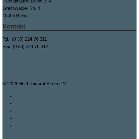
Flüchtlingsrat Berlin e. V.
Greifswalder Str. 4
10405 Berlin
Kontakt
Tel.: (0 30) 224 76 311
Fax: (0 30) 224 76 312
buero@fluechtlingsrat-berlin.de
© 2026
Flüchtlingsrat Berlin e.V.
Spenden
Fbook
Insta
Impressum
Datenschutz