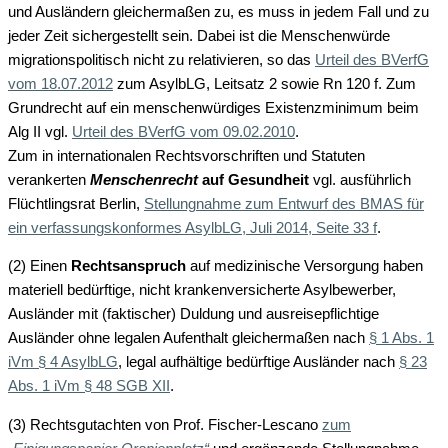
und Ausländern gleichermaßen zu, es muss in jedem Fall und zu
jeder Zeit sichergestellt sein. Dabei ist die Menschenwürde
migrationspolitisch nicht zu relativieren, so das
Urteil des BVerfG
vom 18.07.2012
zum AsylbLG, Leitsatz 2 sowie Rn 120 f. Zum
Grundrecht auf ein menschenwürdiges Existenzminimum beim
Alg II vgl.
Urteil des BVerfG vom 09.02.2010
.
Zum in internationalen Rechtsvorschriften und Statuten
verankerten
Menschenrecht
auf Gesundheit
vgl. ausführlich
Flüchtlingsrat Berlin,
Stellungnahme zum Entwurf des BMAS für
ein verfassungskonformes AsylbLG, Juli 2014, Seite 33 f
.
(2) Einen
Rechtsanspruch
auf medizinische Versorgung haben
materiell bedürftige, nicht krankenversicherte Asylbewerber,
Ausländer mit (faktischer) Duldung und ausreisepflichtige
Ausländer ohne legalen Aufenthalt gleichermaßen nach
§ 1 Abs. 1
iVm § 4 AsylbLG
, legal aufhältige bedürftige Ausländer nach
§ 23
Abs. 1 iVm § 48 SGB XII
.
(3) Rechtsgutachten von Prof. Fischer-Lescano
zum