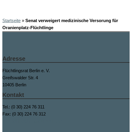
Startseite
»
Senat verweigert medizinische Versorung für
Oranienplatz-Flüchtlinge
Adresse
Flüchtlingsrat Berlin e. V.
Greifswalder Str. 4
10405 Berlin
Kontakt
Tel.: (0 30) 224 76 311
Fax: (0 30) 224 76 312
buero@fluechtlingsrat-berlin.de