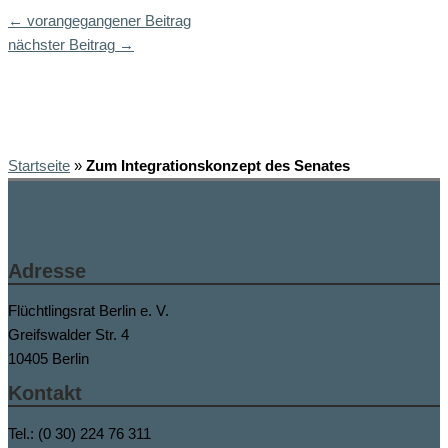
←
vorangegangener Beitrag
nächster Beitrag
→
Startseite
»
Zum Integrationskonzept des Senates
Adresse
Flüchtlingsrat Berlin e. V.
Greifswalder Str. 4
10405 Berlin
Kontakt
Tel.: (0 30) 224 76 311